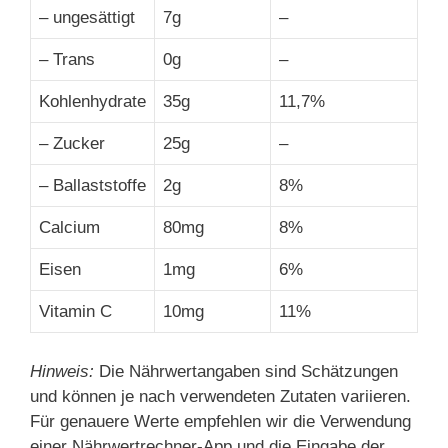
– ungesättigt
7g
–
– Trans
0g
–
Kohlenhydrate
35g
11,7%
– Zucker
25g
–
– Ballaststoffe
2g
8%
Calcium
80mg
8%
Eisen
1mg
6%
Vitamin C
10mg
11%
Hinweis:
Die Nährwertangaben sind Schätzungen
und können je nach verwendeten Zutaten variieren.
Für genauere Werte empfehlen wir die Verwendung
einer Nährwertrechner-App und die Eingabe der