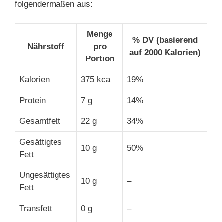
folgendermaßen aus:
Menge
% DV (basierend
Nährstoff
pro
auf 2000 Kalorien)
Portion
Kalorien
375 kcal
19%
Protein
7 g
14%
Gesamtfett
22 g
34%
Gesättigtes
10 g
50%
Fett
Ungesättigtes
10 g
–
Fett
Transfett
0 g
–