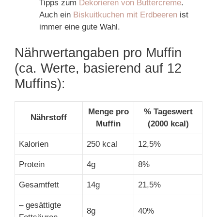
Tipps zum
Dekorieren von Buttercreme
.
Auch ein
Biskuitkuchen mit Erdbeeren
ist
immer eine gute Wahl.
Nährwertangaben pro Muffin
(ca. Werte, basierend auf 12
Muffins):
Menge pro
% Tageswert
Nährstoff
Muffin
(2000 kcal)
Kalorien
250 kcal
12,5%
Protein
4g
8%
Gesamtfett
14g
21,5%
– gesättigte
8g
40%