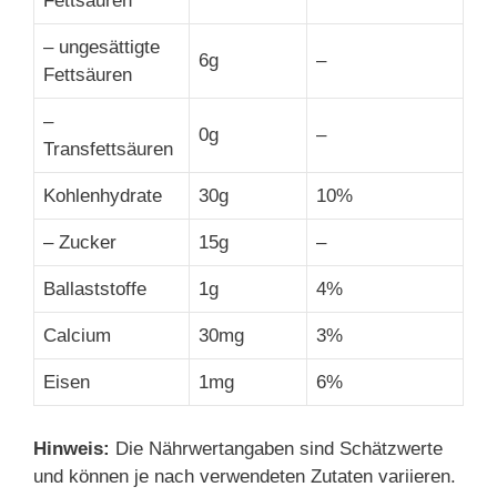
Fettsäuren
– ungesättigte
6g
–
Fettsäuren
–
0g
–
Transfettsäuren
Kohlenhydrate
30g
10%
– Zucker
15g
–
Ballaststoffe
1g
4%
Calcium
30mg
3%
Eisen
1mg
6%
Hinweis:
Die Nährwertangaben sind Schätzwerte
und können je nach verwendeten Zutaten variieren.