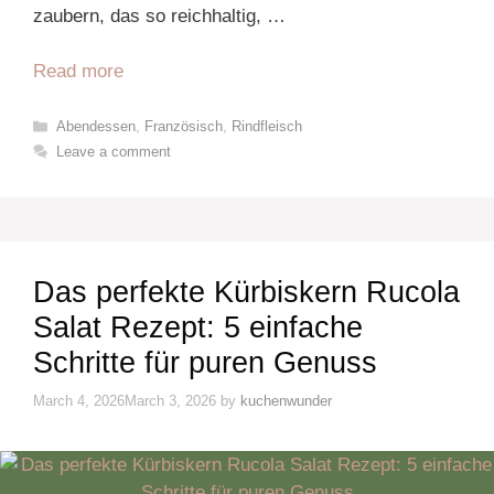
zaubern, das so reichhaltig, …
Read more
Categories
Abendessen
,
Französisch
,
Rindfleisch
Leave a comment
Das perfekte Kürbiskern Rucola
Salat Rezept: 5 einfache
Schritte für puren Genuss
March 4, 2026
March 3, 2026
by
kuchenwunder