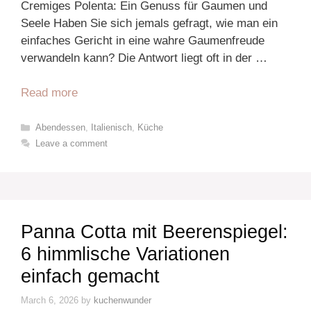
Cremiges Polenta: Ein Genuss für Gaumen und
Seele Haben Sie sich jemals gefragt, wie man ein
einfaches Gericht in eine wahre Gaumenfreude
verwandeln kann? Die Antwort liegt oft in der …
Read more
Categories
Abendessen
,
Italienisch
,
Küche
Leave a comment
Panna Cotta mit Beerenspiegel:
6 himmlische Variationen
einfach gemacht
March 6, 2026
by
kuchenwunder