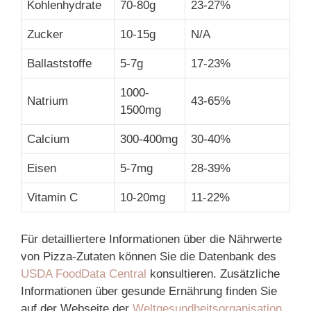
Kohlenhydrate
70-80g
23-27%
Zucker
10-15g
N/A
Ballaststoffe
5-7g
17-23%
1000-
Natrium
43-65%
1500mg
Calcium
300-400mg
30-40%
Eisen
5-7mg
28-39%
Vitamin C
10-20mg
11-22%
Für detailliertere Informationen über die Nährwerte
von Pizza-Zutaten können Sie die Datenbank des
USDA FoodData Central
konsultieren. Zusätzliche
Informationen über gesunde Ernährung finden Sie
auf der Webseite der
Weltgesundheitsorganisation