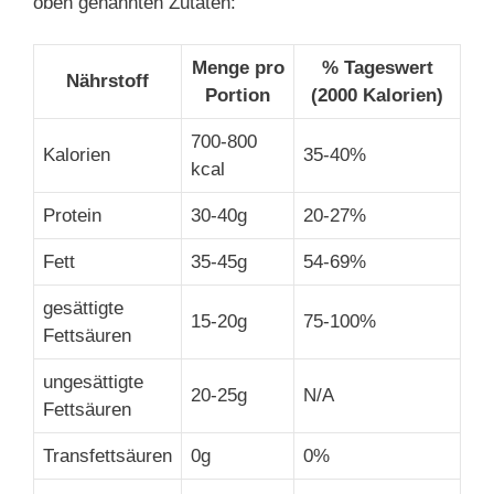
oben genannten Zutaten:
Menge pro
% Tageswert
Nährstoff
Portion
(2000 Kalorien)
700-800
Kalorien
35-40%
kcal
Protein
30-40g
20-27%
Fett
35-45g
54-69%
gesättigte
15-20g
75-100%
Fettsäuren
ungesättigte
20-25g
N/A
Fettsäuren
Transfettsäuren
0g
0%