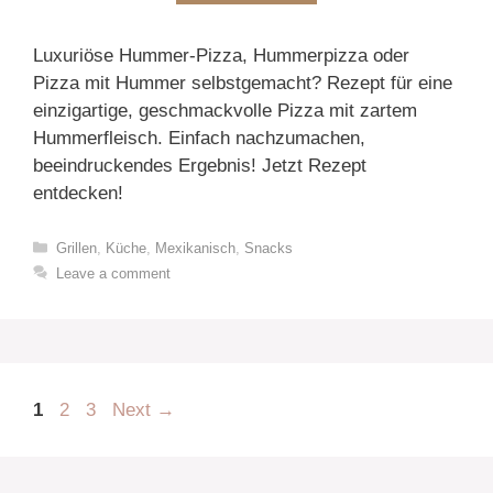
Luxuriöse Hummer-Pizza, Hummerpizza oder
Pizza mit Hummer selbstgemacht? Rezept für eine
einzigartige, geschmackvolle Pizza mit zartem
Hummerfleisch. Einfach nachzumachen,
beeindruckendes Ergebnis! Jetzt Rezept
entdecken!
Categories
Grillen
,
Küche
,
Mexikanisch
,
Snacks
Leave a comment
Page
Page
Page
1
2
3
Next
→