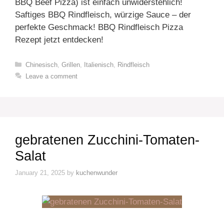
BBQ Beef Pizza) ist einfach unwiderstehlich!
Saftiges BBQ Rindfleisch, würzige Sauce – der
perfekte Geschmack! BBQ Rindfleisch Pizza
Rezept jetzt entdecken!
Categories
Chinesisch
,
Grillen
,
Italienisch
,
Rindfleisch
Leave a comment
gebratenen Zucchini-Tomaten-
Salat
January 21, 2025
by
kuchenwunder