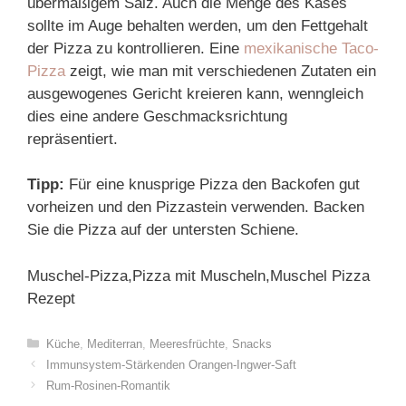
übermäßigem Salz. Auch die Menge des Käses
sollte im Auge behalten werden, um den Fettgehalt
der Pizza zu kontrollieren. Eine
mexikanische Taco-
Pizza
zeigt, wie man mit verschiedenen Zutaten ein
ausgewogenes Gericht kreieren kann, wenngleich
dies eine andere Geschmacksrichtung
repräsentiert.
Tipp:
Für eine knusprige Pizza den Backofen gut
vorheizen und den Pizzastein verwenden. Backen
Sie die Pizza auf der untersten Schiene.
Muschel-Pizza,Pizza mit Muscheln,Muschel Pizza
Rezept
Categories
Küche
,
Mediterran
,
Meeresfrüchte
,
Snacks
Immunsystem-Stärkenden Orangen-Ingwer-Saft
Rum-Rosinen-Romantik