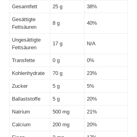
Gesamtfett
25 g
38%
Gesättigte
8 g
40%
Fettsäuren
Ungesättigte
17 g
N/A
Fettsäuren
Transfette
0 g
0%
Kohlenhydrate
70 g
23%
Zucker
5 g
5%
Ballaststoffe
5 g
20%
Natrium
500 mg
21%
Calcium
200 mg
20%