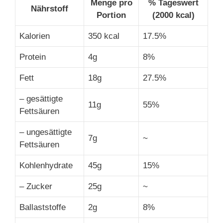
Menge pro
% Tageswert
Nährstoff
Portion
(2000 kcal)
Kalorien
350 kcal
17.5%
Protein
4g
8%
Fett
18g
27.5%
– gesättigte
11g
55%
Fettsäuren
– ungesättigte
7g
~
Fettsäuren
Kohlenhydrate
45g
15%
– Zucker
25g
~
Ballaststoffe
2g
8%