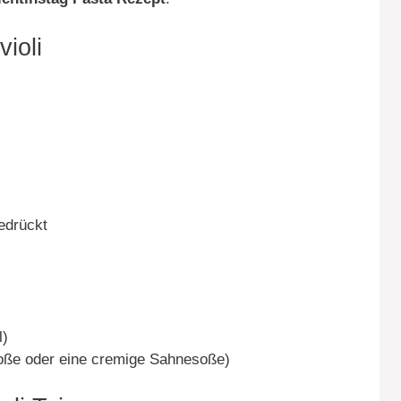
ioli
edrückt
l)
oße oder eine cremige Sahnesoße)