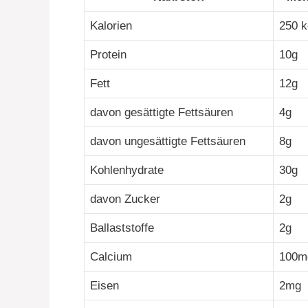
Kalorien
250 k
Protein
10g
Fett
12g
davon gesättigte Fettsäuren
4g
davon ungesättigte Fettsäuren
8g
Kohlenhydrate
30g
davon Zucker
2g
Ballaststoffe
2g
Calcium
100m
Eisen
2mg