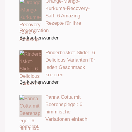
Orange-Mango-
Kurkuma-Recovery-
Saft: 6 Amazing
Rezepte für Ihre
Regeneration
By kuchenwunder
Rinderbrisket-Slider: 6
Delicious Varianten für
jeden Geschmack
kreieren
By kuchenwunder
Panna Cotta mit
Beerenspiegel: 6
himmlische
Variationen einfach
gemacht