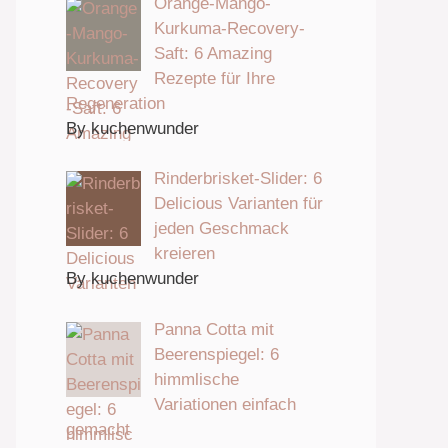
Orange-Mango-
Kurkuma-Recovery-
Saft: 6 Amazing
Rezepte für Ihre
Regeneration
By kuchenwunder
Rinderbrisket-Slider: 6
Delicious Varianten für
jeden Geschmack
kreieren
By kuchenwunder
Panna Cotta mit
Beerenspiegel: 6
himmlische
Variationen einfach
gemacht