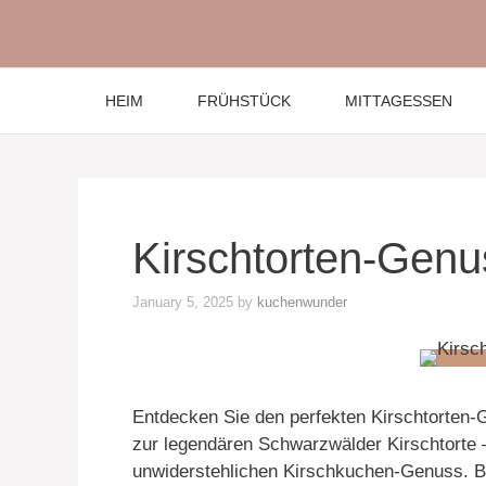
Skip
to
content
HEIM
FRÜHSTÜCK
MITTAGESSEN
Kirschtorten-Genu
January 5, 2025
by
kuchenwunder
Entdecken Sie den perfekten Kirschtorten-
zur legendären Schwarzwälder Kirschtorte – h
unwiderstehlichen Kirschkuchen-Genuss. Bac