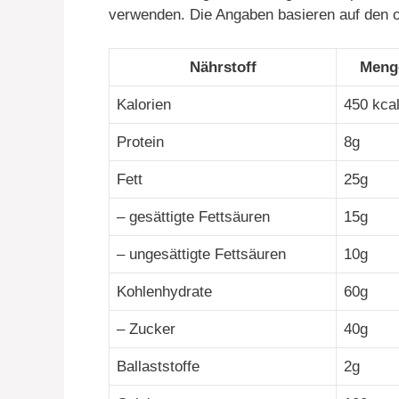
verwenden. Die Angaben basieren auf den 
Nährstoff
Meng
Kalorien
450 kca
Protein
8g
Fett
25g
– gesättigte Fettsäuren
15g
– ungesättigte Fettsäuren
10g
Kohlenhydrate
60g
– Zucker
40g
Ballaststoffe
2g