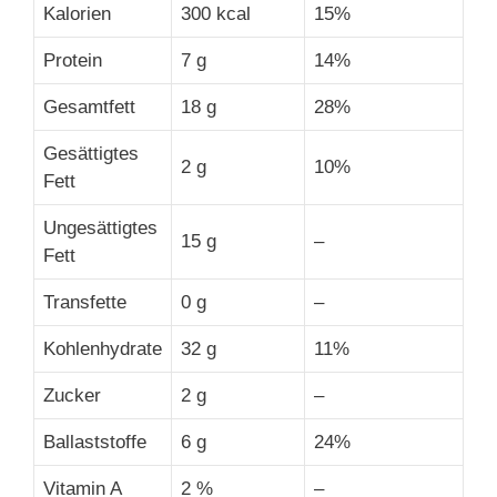
Kalorien
300 kcal
15%
Protein
7 g
14%
Gesamtfett
18 g
28%
Gesättigtes
2 g
10%
Fett
Ungesättigtes
15 g
–
Fett
Transfette
0 g
–
Kohlenhydrate
32 g
11%
Zucker
2 g
–
Ballaststoffe
6 g
24%
Vitamin A
2 %
–