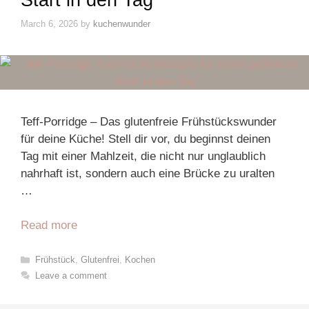
Start in den Tag
March 6, 2026
by
kuchenwunder
Teff-Porridge – Das glutenfreie Frühstückswunder
für deine Küche! Stell dir vor, du beginnst deinen
Tag mit einer Mahlzeit, die nicht nur unglaublich
nahrhaft ist, sondern auch eine Brücke zu uralten
…
Read more
Categories
Frühstück
,
Glutenfrei
,
Kochen
Leave a comment