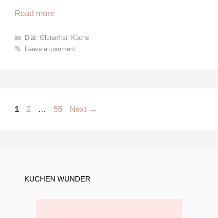
Read more
Categories
Diät
,
Glutenfrei
,
Küche
Leave a comment
Page
Page
Page
1
2
…
55
Next
→
KUCHEN WUNDER