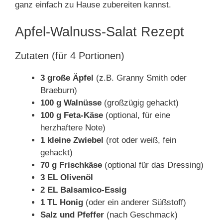
ganz einfach zu Hause zubereiten kannst.
Apfel-Walnuss-Salat Rezept
Zutaten (für 4 Portionen)
3 große Äpfel
(z.B. Granny Smith oder
Braeburn)
100 g Walnüsse
(großzügig gehackt)
100 g Feta-Käse
(optional, für eine
herzhaftere Note)
1 kleine Zwiebel
(rot oder weiß, fein
gehackt)
70 g Frischkäse
(optional für das Dressing)
3 EL Olivenöl
2 EL Balsamico-Essig
1 TL Honig
(oder ein anderer Süßstoff)
Salz und Pfeffer
(nach Geschmack)