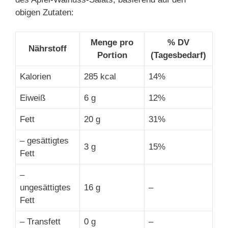
obigen Zutaten:
Menge pro
% DV
Nährstoff
Portion
(Tagesbedarf)
Kalorien
285 kcal
14%
Eiweiß
6 g
12%
Fett
20 g
31%
– gesättigtes
3 g
15%
Fett
–
ungesättigtes
16 g
–
Fett
– Transfett
0 g
–