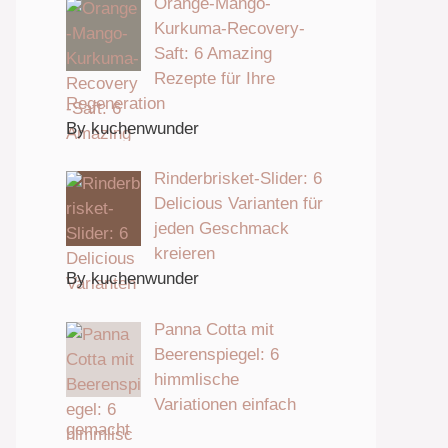
Orange-Mango-
Kurkuma-Recovery-
Saft: 6 Amazing
Rezepte für Ihre
Regeneration
By kuchenwunder
Rinderbrisket-Slider: 6
Delicious Varianten für
jeden Geschmack
kreieren
By kuchenwunder
Panna Cotta mit
Beerenspiegel: 6
himmlische
Variationen einfach
gemacht