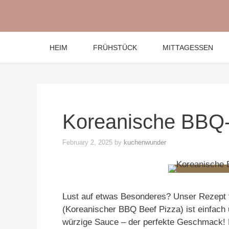
Skip
to
content
HEIM
FRÜHSTÜCK
MITTAGESSEN
Koreanische BBQ-
February 2, 2025
by
kuchenwunder
Lust auf etwas Besonderes? Unser Rezept 
(Koreanischer BBQ Beef Pizza) ist einfach 
würzige Sauce – der perfekte Geschmack! 