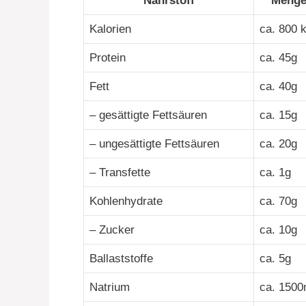
Nährstoff
Menge
Kalorien
ca. 800 
Protein
ca. 45g
Fett
ca. 40g
– gesättigte Fettsäuren
ca. 15g
– ungesättigte Fettsäuren
ca. 20g
– Transfette
ca. 1g
Kohlenhydrate
ca. 70g
– Zucker
ca. 10g
Ballaststoffe
ca. 5g
Natrium
ca. 150