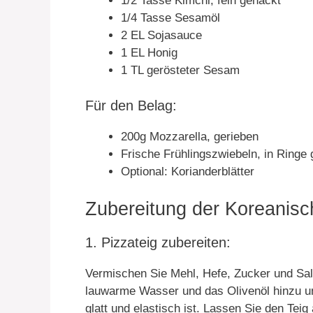
1/2 Tasse Kimchi, fein gehackt
1/4 Tasse Sesamöl
2 EL Sojasauce
1 EL Honig
1 TL gerösteter Sesam
Für den Belag:
200g Mozzarella, gerieben
Frische Frühlingszwiebeln, in Ringe 
Optional: Korianderblätter
Zubereitung der Koreanisc
1. Pizzateig zubereiten:
Vermischen Sie Mehl, Hefe, Zucker und Sal
lauwarme Wasser und das Olivenöl hinzu und
glatt und elastisch ist. Lassen Sie den Tei