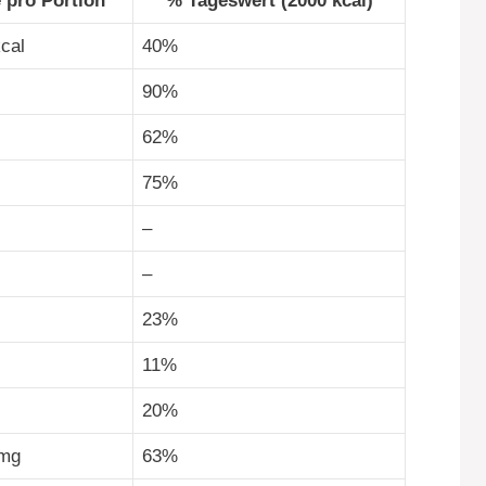
 pro Portion
% Tageswert (2000 kcal)
kcal
40%
90%
62%
75%
–
–
23%
11%
20%
0mg
63%