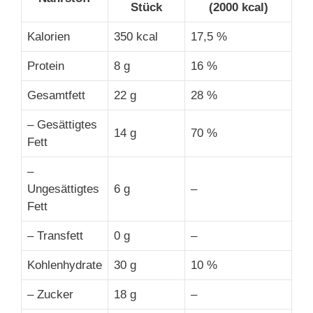
Stück
(2000 kcal)
Kalorien
350 kcal
17,5 %
Protein
8 g
16 %
Gesamtfett
22 g
28 %
– Gesättigtes
14 g
70 %
Fett
–
Ungesättigtes
6 g
–
Fett
– Transfett
0 g
–
Kohlenhydrate
30 g
10 %
– Zucker
18 g
–