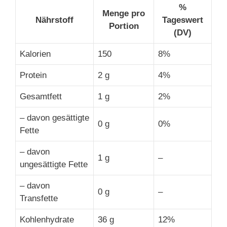
%
Menge pro
Nährstoff
Tageswert
Portion
(DV)
Kalorien
150
8%
Protein
2 g
4%
Gesamtfett
1 g
2%
– davon gesättigte
0 g
0%
Fette
– davon
1 g
–
ungesättigte Fette
– davon
0 g
–
Transfette
Kohlenhydrate
36 g
12%