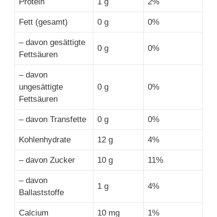
Protein
1 g
2%
Fett (gesamt)
0 g
0%
– davon gesättigte
0 g
0%
Fettsäuren
– davon
ungesättigte
0 g
0%
Fettsäuren
– davon Transfette
0 g
0%
Kohlenhydrate
12 g
4%
– davon Zucker
10 g
11%
– davon
1 g
4%
Ballaststoffe
Calcium
10 mg
1%