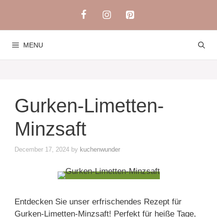
Skip
to
content
MENU
Gurken-Limetten-
Minzsaft
December 17, 2024
by
kuchenwunder
Entdecken Sie unser erfrischendes Rezept für
Gurken-Limetten-Minzsaft! Perfekt für heiße Tage,