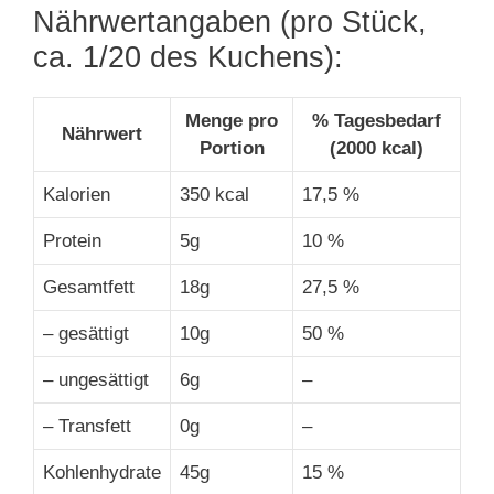
Nährwertangaben (pro Stück,
ca. 1/20 des Kuchens):
Menge pro
% Tagesbedarf
Nährwert
Portion
(2000 kcal)
Kalorien
350 kcal
17,5 %
Protein
5g
10 %
Gesamtfett
18g
27,5 %
– gesättigt
10g
50 %
– ungesättigt
6g
–
– Transfett
0g
–
Kohlenhydrate
45g
15 %