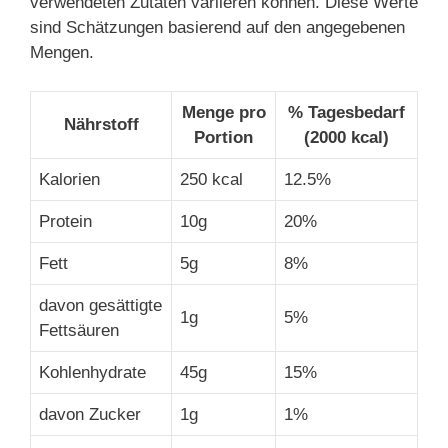
verwendeten Zutaten variieren können. Diese Werte
sind Schätzungen basierend auf den angegebenen
Mengen.
Menge pro
% Tagesbedarf
Nährstoff
Portion
(2000 kcal)
Kalorien
250 kcal
12.5%
Protein
10g
20%
Fett
5g
8%
davon gesättigte
1g
5%
Fettsäuren
Kohlenhydrate
45g
15%
davon Zucker
1g
1%