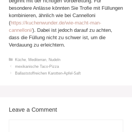
beginnt mit der richtigen Vorbereitung. Für
besondere Anlässe könnten Sie Trofie mit Füllungen
kombinieren, ähnlich wie bei Cannelloni
(
https://kuchenwunder.de/wie-macht-man-
cannelloni/
). Dabei ist jedoch darauf zu achten,
dass die Füllung nicht zu schwer ist, um die
Verdauung zu erleichtern.
Categories
Küche
,
Mediterran
,
Nudeln
mexikanische Taco-Pizza
Ballaststoffreichen Karotten-Apfel-Saft
Leave a Comment
Comment