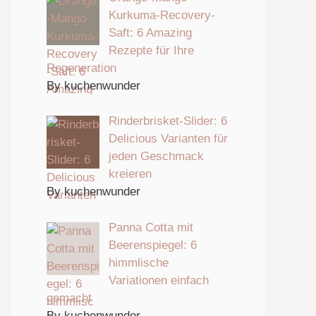
Kurkuma-Recovery-
Saft: 6 Amazing
Rezepte für Ihre
Regeneration
By kuchenwunder
Rinderbrisket-Slider: 6
Delicious Varianten für
jeden Geschmack
kreieren
By kuchenwunder
Panna Cotta mit
Beerenspiegel: 6
himmlische
Variationen einfach
gemacht
By kuchenwunder