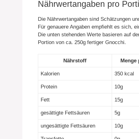
Nährwertangaben pro Porti
Die Nährwertangaben sind Schätzungen und
Für genauere Angaben empfiehlt es sich, 
Die unten stehenden Werte basieren auf d
Portion von ca. 250g fertiger Gnocchi.
Nährstoff
Menge 
Kalorien
350 kcal
Protein
10g
Fett
15g
gesättigte Fettsäuren
5g
ungesättigte Fettsäuren
10g
Transfette
0g