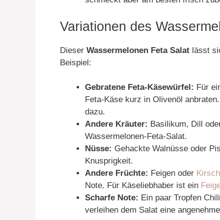
Variationen des Wasserme
Dieser
Wassermelonen Feta Salat
lässt si
Beispiel:
Gebratene Feta-Käsewürfel:
Für ei
Feta-Käse kurz in Olivenöl anbraten
dazu.
Andere Kräuter:
Basilikum, Dill ode
Wassermelonen-Feta-Salat.
Nüsse:
Gehackte Walnüsse oder Pist
Knusprigkeit.
Andere Früchte:
Feigen oder
Kirsc
Note. Für Käseliebhaber ist ein
Feig
Scharfe Note:
Ein paar Tropfen Chili
verleihen dem Salat eine angenehme