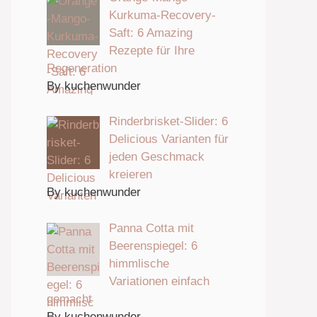
Kurkuma-Recovery-
Saft: 6 Amazing
Rezepte für Ihre
Regeneration
By kuchenwunder
Rinderbrisket-Slider: 6
Delicious Varianten für
jeden Geschmack
kreieren
By kuchenwunder
Panna Cotta mit
Beerenspiegel: 6
himmlische
Variationen einfach
gemacht
By kuchenwunder