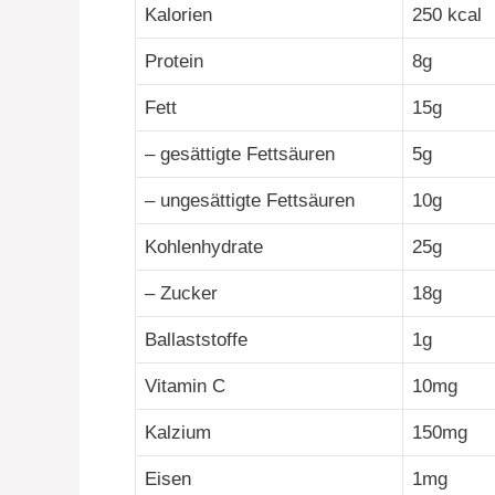
Kalorien
250 kcal
Protein
8g
Fett
15g
– gesättigte Fettsäuren
5g
– ungesättigte Fettsäuren
10g
Kohlenhydrate
25g
– Zucker
18g
Ballaststoffe
1g
Vitamin C
10mg
Kalzium
150mg
Eisen
1mg