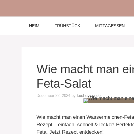
Skip
to
content
HEIM
FRÜHSTÜCK
MITTAGESSEN
Wie macht man e
Feta-Salat
December 22, 2024
by
kuchenwunder
Wie macht man einen Wassermelonen-Feta-
Rezept – einfach, schnell & lecker! Perfe
Feta. Jetzt Rezept entdecken!