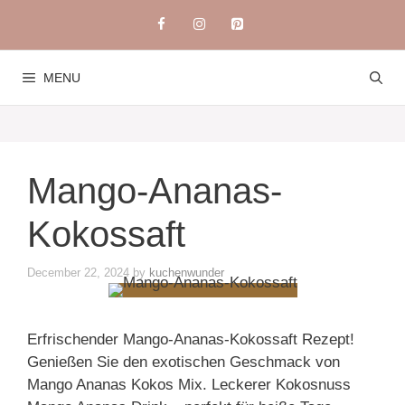
Skip
to
content
MENU
Mango-Ananas-
Kokossaft
December 22, 2024
by
kuchenwunder
Erfrischender Mango-Ananas-Kokossaft Rezept!
Genießen Sie den exotischen Geschmack von
Mango Ananas Kokos Mix. Leckerer Kokosnuss