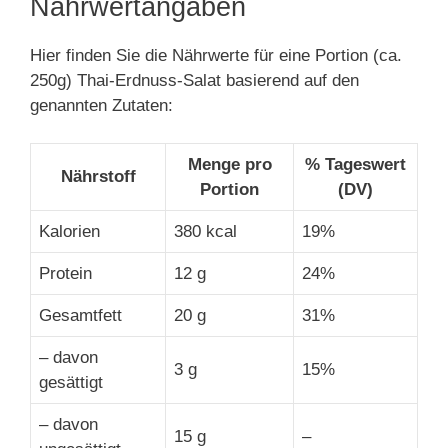
Nährwertangaben
Hier finden Sie die Nährwerte für eine Portion (ca.
250g) Thai-Erdnuss-Salat basierend auf den
genannten Zutaten:
Menge pro
% Tageswert
Nährstoff
Portion
(DV)
Kalorien
380 kcal
19%
Protein
12 g
24%
Gesamtfett
20 g
31%
– davon
3 g
15%
gesättigt
– davon
15 g
–