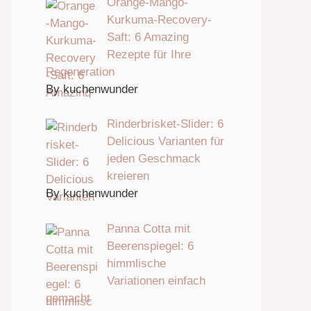
Orange-Mango-
Kurkuma-Recovery-
Saft: 6 Amazing
Rezepte für Ihre
Regeneration
By kuchenwunder
Rinderbrisket-Slider: 6
Delicious Varianten für
jeden Geschmack
kreieren
By kuchenwunder
Panna Cotta mit
Beerenspiegel: 6
himmlische
Variationen einfach
gemacht