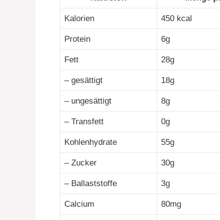
Kalorien
450 kcal
Protein
6g
Fett
28g
– gesättigt
18g
– ungesättigt
8g
– Transfett
0g
Kohlenhydrate
55g
– Zucker
30g
– Ballaststoffe
3g
Calcium
80mg