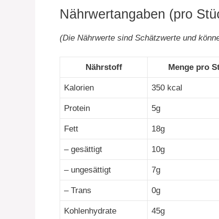
Nährwertangaben (pro Stüc
(Die Nährwerte sind Schätzwerte und können
Nährstoff
Menge pro S
Kalorien
350 kcal
Protein
5g
Fett
18g
– gesättigt
10g
– ungesättigt
7g
– Trans
0g
Kohlenhydrate
45g