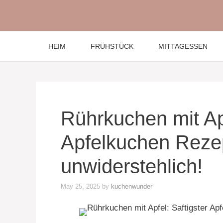
Skip
to
content
HEIM
FRÜHSTÜCK
MITTAGESSEN
Rührkuchen mit Apf
Apfelkuchen Rezep
unwiderstehlich!
May 25, 2025
by
kuchenwunder