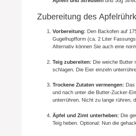
Äpfeln und Streuseln
und 50g Streu
Zubereitung des Apfelrührku
Vorbereitung:
Den Backofen auf 175
Gugelhupfform (ca. 2 Liter Fassungs
Alternativ können Sie auch eine nor
Teig zubereiten:
Die weiche Butter 
schlagen. Die Eier einzeln unterrühr
Trockene Zutaten vermengen:
Das 
und nach unter die Butter-Zucker-E
unterrühren. Nicht zu lange rühren, d
Äpfel und Zimt unterheben:
Die gew
Teig heben. Optional: Nun die gehac