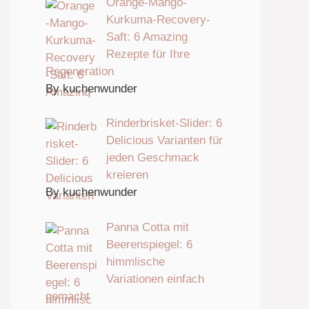
Orange-Mango-
Kurkuma-Recovery-
Saft: 6 Amazing
Rezepte für Ihre
Regeneration
By kuchenwunder
Rinderbrisket-Slider: 6
Delicious Varianten für
jeden Geschmack
kreieren
By kuchenwunder
Panna Cotta mit
Beerenspiegel: 6
himmlische
Variationen einfach
gemacht