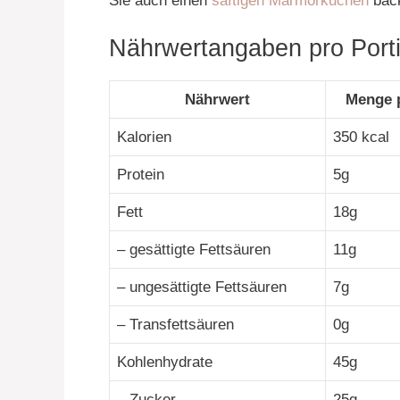
Sie auch einen
saftigen Marmorkuchen
bac
Nährwertangaben pro Portio
Nährwert
Menge p
Kalorien
350 kcal
Protein
5g
Fett
18g
– gesättigte Fettsäuren
11g
– ungesättigte Fettsäuren
7g
– Transfettsäuren
0g
Kohlenhydrate
45g
– Zucker
25g