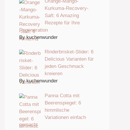
Orange-Mango-
Kurkuma-Recovery-
Saft: 6 Amazing
Rezepte für Ihre
Regeneration
By kuchenwunder
Rinderbrisket-Slider: 6
Delicious Varianten für
jeden Geschmack
kreieren
By kuchenwunder
Panna Cotta mit
Beerenspiegel: 6
himmlische
Variationen einfach
gemacht