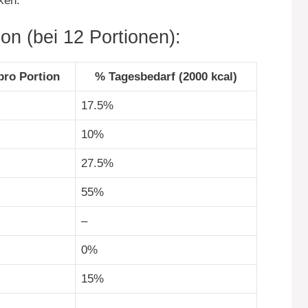
ken.
n (bei 12 Portionen):
ro Portion
% Tagesbedarf (2000 kcal)
17.5%
10%
27.5%
55%
–
0%
15%
–