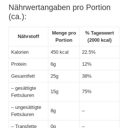
Nährwertangaben pro Portion
(ca.):
Menge pro
% Tageswert
Nährstoff
Portion
(2000 kcal)
Kalorien
450 kcal
22.5%
Protein
6g
12%
Gesamtfett
25g
38%
– gesättigte
15g
75%
Fettsäuren
– ungesättigte
8g
–
Fettsäuren
– Transfette
0g
–