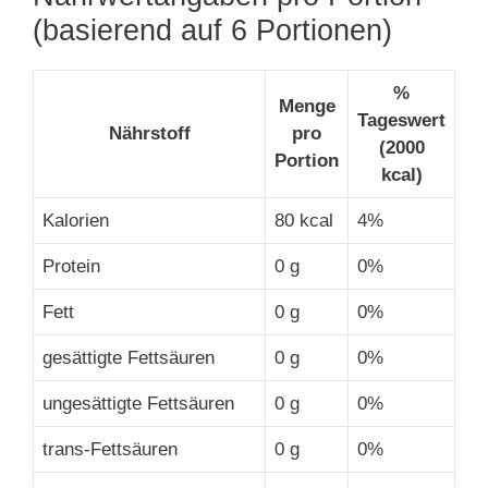
(basierend auf 6 Portionen)
%
Menge
Tageswert
Nährstoff
pro
(2000
Portion
kcal)
Kalorien
80 kcal
4%
Protein
0 g
0%
Fett
0 g
0%
gesättigte Fettsäuren
0 g
0%
ungesättigte Fettsäuren
0 g
0%
trans-Fettsäuren
0 g
0%