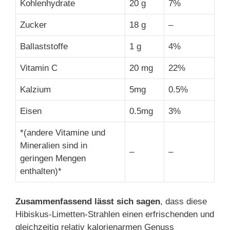
Kohlenhydrate
20 g
7%
Zucker
18 g
–
Ballaststoffe
1 g
4%
Vitamin C
20 mg
22%
Kalzium
5mg
0.5%
Eisen
0.5mg
3%
*(andere Vitamine und
Mineralien sind in
–
–
geringen Mengen
enthalten)*
Zusammenfassend lässt sich sagen
, dass diese
Hibiskus-Limetten-Strahlen einen erfrischenden und
gleichzeitig relativ kalorienarmen Genuss