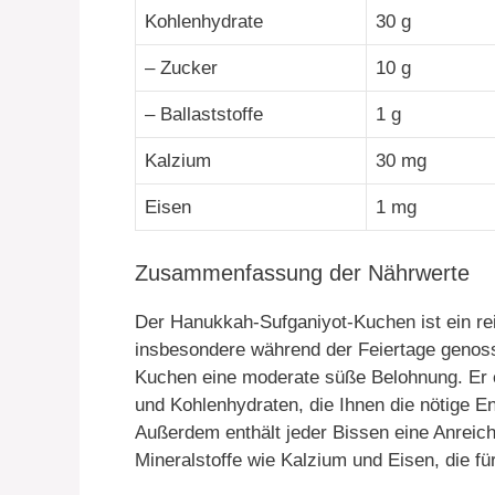
Kohlenhydrate
30 g
– Zucker
10 g
– Ballaststoffe
1 g
Kalzium
30 mg
Eisen
1 mg
Zusammenfassung der Nährwerte
Der Hanukkah-Sufganiyot-Kuchen ist ein re
insbesondere während der Feiertage genosse
Kuchen eine moderate süße Belohnung. Er e
und Kohlenhydraten, die Ihnen die nötige E
Außerdem enthält jeder Bissen eine Anreich
Mineralstoffe wie Kalzium und Eisen, die für