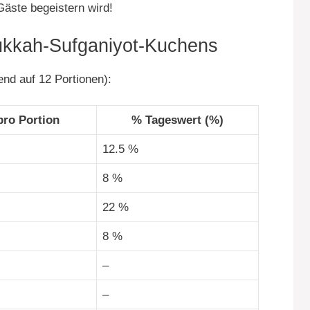
äste begeistern wird!
ukkah-Sufganiyot-Kuchens
end auf 12 Portionen):
ro Portion
% Tageswert (%)
12.5 %
8 %
22 %
8 %
–
–