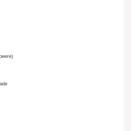
beere)
ade