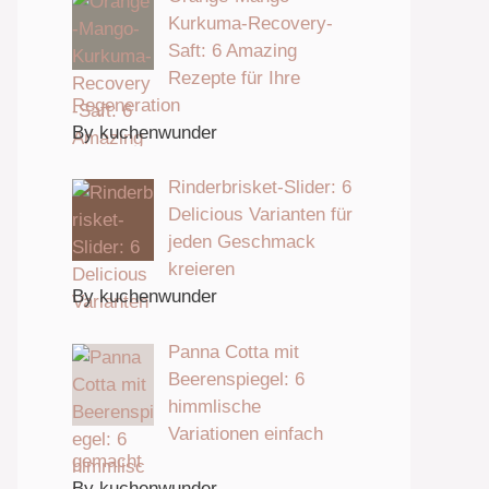
Kurkuma-Recovery-
Saft: 6 Amazing
Rezepte für Ihre
Regeneration
By kuchenwunder
Rinderbrisket-Slider: 6
Delicious Varianten für
jeden Geschmack
kreieren
By kuchenwunder
Panna Cotta mit
Beerenspiegel: 6
himmlische
Variationen einfach
gemacht
By kuchenwunder