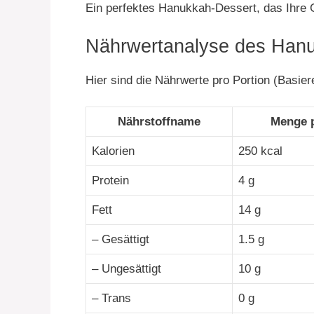
Ein perfektes Hanukkah-Dessert, das Ihre G
Nährwertanalyse des Han
Hier sind die Nährwerte pro Portion (Basier
Nährstoffname
Menge p
Kalorien
250 kcal
Protein
4 g
Fett
14 g
– Gesättigt
1.5 g
– Ungesättigt
10 g
– Trans
0 g