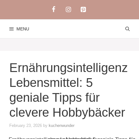
Skip
to
content
MENU
Ernährungsintelligenz
Lebensmittel: 5
geniale Tipps für
clevere Hobbybäcker
February 23, 2026
by
kuchenwunder