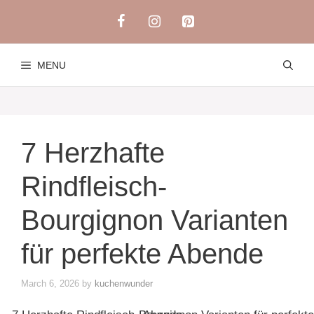
Skip
to
content
MENU
7 Herzhafte
Rindfleisch-
Bourgignon Varianten
für perfekte Abende
March 6, 2026
by
kuchenwunder