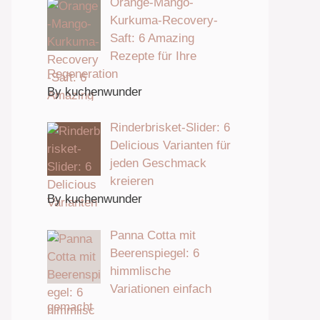
Orange-Mango-
Kurkuma-Recovery-
Saft: 6 Amazing
Rezepte für Ihre
Regeneration
By kuchenwunder
Rinderbrisket-Slider: 6
Delicious Varianten für
jeden Geschmack
kreieren
By kuchenwunder
Panna Cotta mit
Beerenspiegel: 6
himmlische
Variationen einfach
gemacht