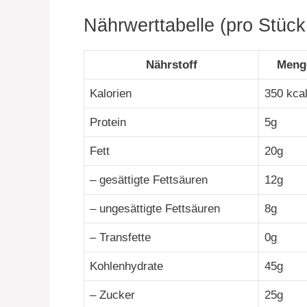
Nährwerttabelle (pro Stück
Nährstoff
Meng
Kalorien
350 kca
Protein
5g
Fett
20g
– gesättigte Fettsäuren
12g
– ungesättigte Fettsäuren
8g
– Transfette
0g
Kohlenhydrate
45g
– Zucker
25g