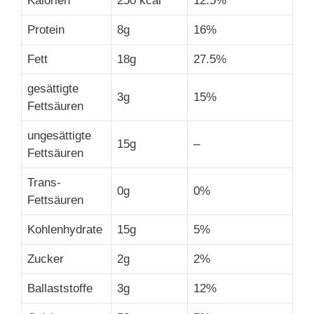
Kalorien
250 kcal
12.5%
Protein
8g
16%
Fett
18g
27.5%
gesättigte
3g
15%
Fettsäuren
ungesättigte
15g
–
Fettsäuren
Trans-
0g
0%
Fettsäuren
Kohlenhydrate
15g
5%
Zucker
2g
2%
Ballaststoffe
3g
12%