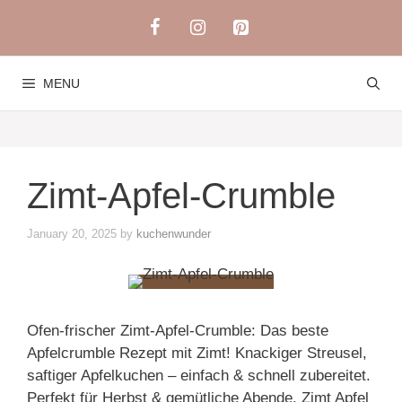
Skip
to
content
MENU
Zimt-Apfel-Crumble
January 20, 2025
by
kuchenwunder
Ofen-frischer Zimt-Apfel-Crumble: Das beste
Apfelcrumble Rezept mit Zimt! Knackiger Streusel,
saftiger Apfelkuchen – einfach & schnell zubereitet.
Perfekt für Herbst & gemütliche Abende. Zimt Apfel