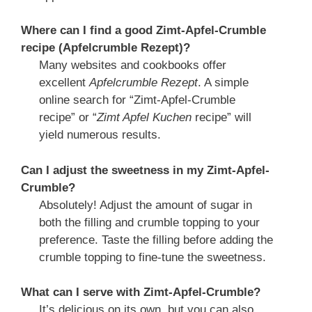
Where can I find a good Zimt-Apfel-Crumble
recipe (Apfelcrumble Rezept)?
Many websites and cookbooks offer
excellent
Apfelcrumble Rezept
. A simple
online search for “Zimt-Apfel-Crumble
recipe” or “
Zimt Apfel Kuchen
recipe” will
yield numerous results.
Can I adjust the sweetness in my Zimt-Apfel-
Crumble?
Absolutely! Adjust the amount of sugar in
both the filling and crumble topping to your
preference. Taste the filling before adding the
crumble topping to fine-tune the sweetness.
What can I serve with Zimt-Apfel-Crumble?
It’s delicious on its own, but you can also