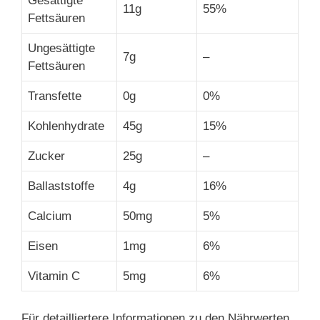
Gesättigte
11g
55%
Fettsäuren
Ungesättigte
7g
–
Fettsäuren
Transfette
0g
0%
Kohlenhydrate
45g
15%
Zucker
25g
–
Ballaststoffe
4g
16%
Calcium
50mg
5%
Eisen
1mg
6%
Vitamin C
5mg
6%
Für detailliertere Informationen zu den Nährwerten