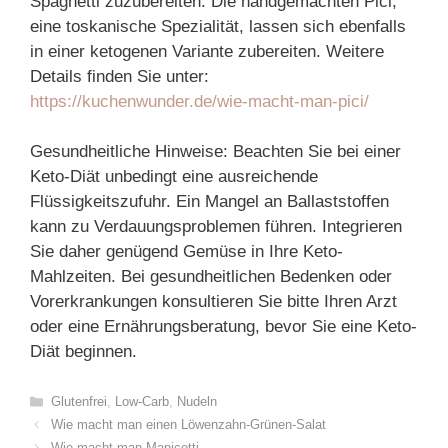
Spaghetti zuzubereiten. Die handgemachten Pici,
eine toskanische Spezialität, lassen sich ebenfalls
in einer ketogenen Variante zubereiten. Weitere
Details finden Sie unter:
https://kuchenwunder.de/wie-macht-man-pici/
Gesundheitliche Hinweise: Beachten Sie bei einer
Keto-Diät unbedingt eine ausreichende
Flüssigkeitszufuhr. Ein Mangel an Ballaststoffen
kann zu Verdauungsproblemen führen. Integrieren
Sie daher genügend Gemüse in Ihre Keto-
Mahlzeiten. Bei gesundheitlichen Bedenken oder
Vorerkrankungen konsultieren Sie bitte Ihren Arzt
oder eine Ernährungsberatung, bevor Sie eine Keto-
Diät beginnen.
Categories
Glutenfrei
,
Low-Carb
,
Nudeln
Wie macht man einen Löwenzahn-Grünen-Salat
Wie macht man Manicotti