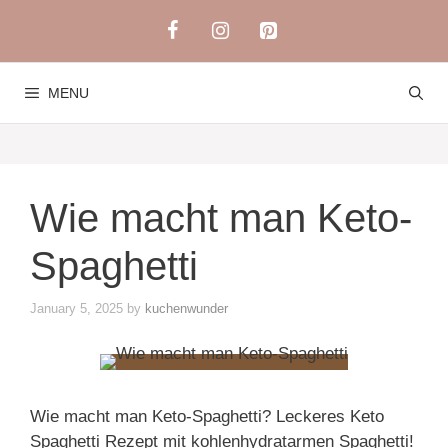
Skip
to
content
MENU
Wie macht man Keto-
Spaghetti
January 5, 2025
by
kuchenwunder
Wie macht man Keto-Spaghetti? Leckeres Keto
Spaghetti Rezept mit kohlenhydratarmen Spaghetti!