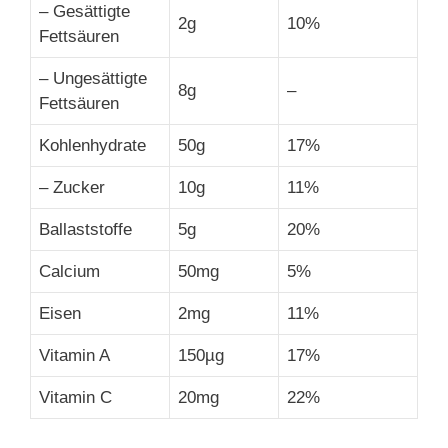
– Gesättigte
2g
10%
Fettsäuren
– Ungesättigte
8g
–
Fettsäuren
Kohlenhydrate
50g
17%
– Zucker
10g
11%
Ballaststoffe
5g
20%
Calcium
50mg
5%
Eisen
2mg
11%
Vitamin A
150µg
17%
Vitamin C
20mg
22%