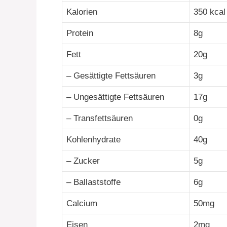
Kalorien
350 kcal
Protein
8g
Fett
20g
– Gesättigte Fettsäuren
3g
– Ungesättigte Fettsäuren
17g
– Transfettsäuren
0g
Kohlenhydrate
40g
– Zucker
5g
– Ballaststoffe
6g
Calcium
50mg
Eisen
2mg