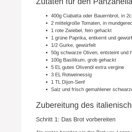
Zutaten für den Panzanella
400g Ciabatta oder Bauernbrot, in 2
2 mittelgroße Tomaten, in mundgere
1 rote Zwiebel, fein gehackt
1 grüne Paprika, entkernt und gewürf
1/2 Gurke, gewürfelt
50g schwarze Oliven, entsteint und h
100g Basilikum, grob gehackt
5 EL gutes Olivenöl extra vergine
3 EL Rotweinessig
1 TL Dijon-Senf
Salz und frisch gemahlener schwar
Zubereitung des italienisc
Schritt 1: Das Brot vorbereiten