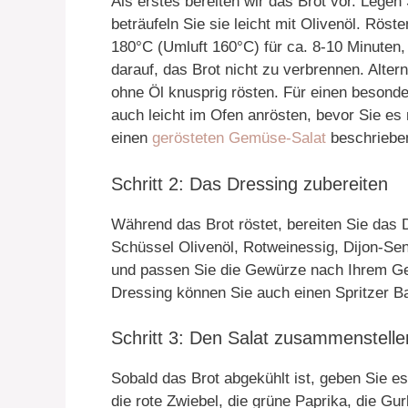
Als erstes bereiten wir das Brot vor. Legen
beträufeln Sie sie leicht mit Olivenöl. Rös
180°C (Umluft 160°C) für ca. 8-10 Minuten, 
darauf, das Brot nicht zu verbrennen. Alter
ohne Öl knusprig rösten. Für einen besond
auch leicht im Ofen anrösten, bevor Sie es 
einen
gerösteten Gemüse-Salat
beschriebe
Schritt 2: Das Dressing zubereiten
Während das Brot röstet, bereiten Sie das D
Schüssel Olivenöl, Rotweinessig, Dijon-Sen
und passen Sie die Gewürze nach Ihrem Ges
Dressing können Sie auch einen Spritzer B
Schritt 3: Den Salat zusammenstelle
Sobald das Brot abgekühlt ist, geben Sie e
die rote Zwiebel, die grüne Paprika, die G