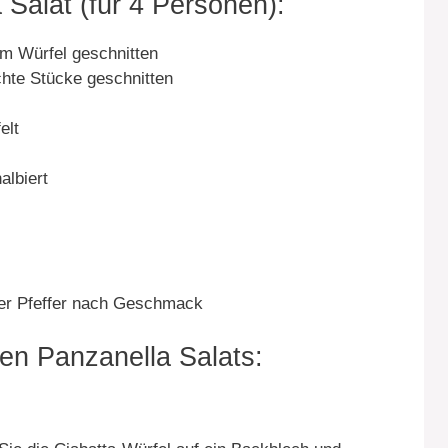
 Salat (für 4 Personen):
cm Würfel geschnitten
chte Stücke geschnitten
elt
albiert
zer Pfeffer nach Geschmack
hen Panzanella Salats: