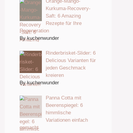
Orange-Mango-
Kurkuma-Recovery-
Saft: 6 Amazing
Rezepte für Ihre
Regeneration
By kuchenwunder
Rinderbrisket-Slider: 6
Delicious Varianten für
jeden Geschmack
kreieren
By kuchenwunder
Panna Cotta mit
Beerenspiegel: 6
himmlische
Variationen einfach
gemacht