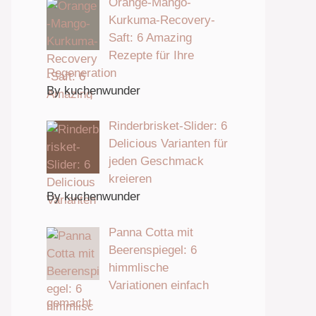
Orange-Mango-
Kurkuma-Recovery-
Saft: 6 Amazing
Rezepte für Ihre
Regeneration
By kuchenwunder
Rinderbrisket-Slider: 6
Delicious Varianten für
jeden Geschmack
kreieren
By kuchenwunder
Panna Cotta mit
Beerenspiegel: 6
himmlische
Variationen einfach
gemacht