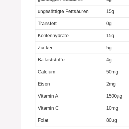
ungesättigte Fettsäuren
15g
Transfett
0g
Kohlenhydrate
15g
Zucker
5g
Ballaststoffe
4g
Calcium
50mg
Eisen
2mg
Vitamin A
1500µg
Vitamin C
10mg
Folat
80µg