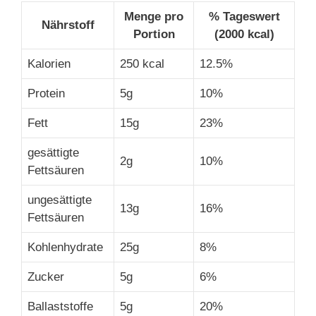
Menge pro
% Tageswert
Nährstoff
Portion
(2000 kcal)
Kalorien
250 kcal
12.5%
Protein
5g
10%
Fett
15g
23%
gesättigte
2g
10%
Fettsäuren
ungesättigte
13g
16%
Fettsäuren
Kohlenhydrate
25g
8%
Zucker
5g
6%
Ballaststoffe
5g
20%