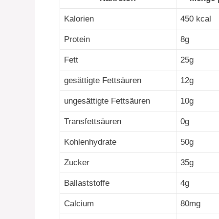
Kalorien
450 kcal
Protein
8g
Fett
25g
gesättigte Fettsäuren
12g
ungesättigte Fettsäuren
10g
Transfettsäuren
0g
Kohlenhydrate
50g
Zucker
35g
Ballaststoffe
4g
Calcium
80mg