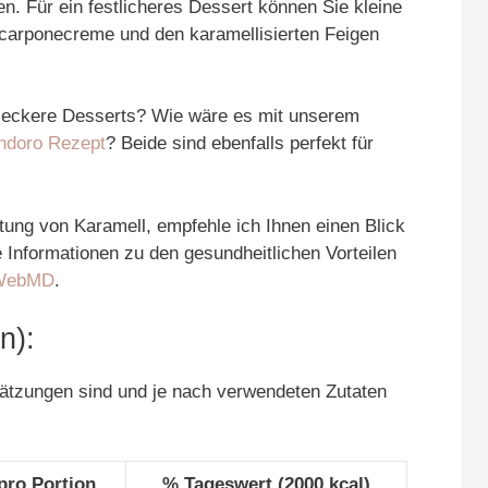
n. Für ein festlicheres Dessert können Sie kleine
ascarponecreme und den karamellisierten Feigen
r leckere Desserts? Wie wäre es mit unserem
ndoro Rezept
? Beide sind ebenfalls perfekt für
eitung von Karamell, empfehle ich Ihnen einen Blick
e Informationen zu den gesundheitlichen Vorteilen
WebMD
.
n):
hätzungen sind und je nach verwendeten Zutaten
pro Portion
% Tageswert (2000 kcal)