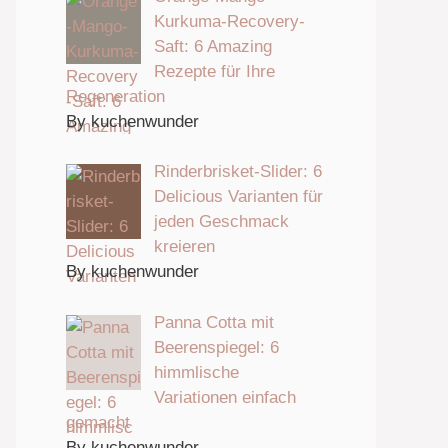
Kurkuma-Recovery-
Saft: 6 Amazing
Rezepte für Ihre
Regeneration
By kuchenwunder
Rinderbrisket-Slider: 6
Delicious Varianten für
jeden Geschmack
kreieren
By kuchenwunder
Panna Cotta mit
Beerenspiegel: 6
himmlische
Variationen einfach
gemacht
By kuchenwunder