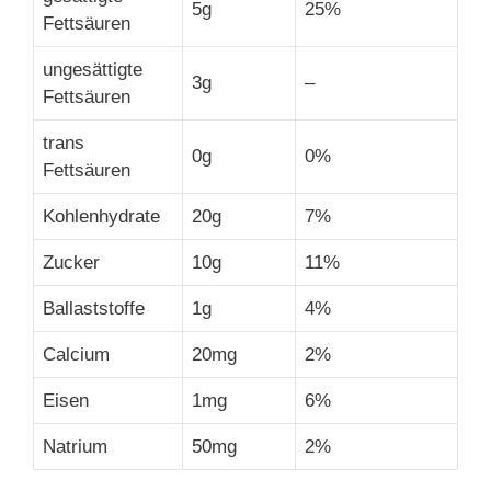
5g
25%
Fettsäuren
ungesättigte
3g
–
Fettsäuren
trans
0g
0%
Fettsäuren
Kohlenhydrate
20g
7%
Zucker
10g
11%
Ballaststoffe
1g
4%
Calcium
20mg
2%
Eisen
1mg
6%
Natrium
50mg
2%