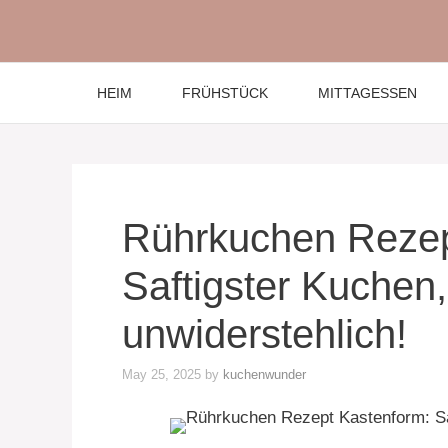
Skip
to
content
HEIM
FRÜHSTÜCK
MITTAGESSEN
Rührkuchen Rezep
Saftigster Kuchen,
unwiderstehlich!
May 25, 2025
by
kuchenwunder