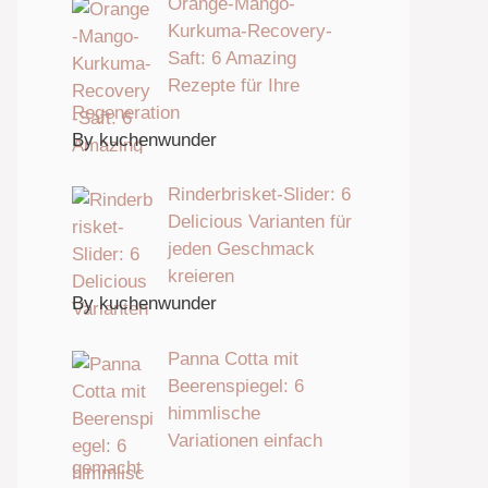
Orange-Mango-
Kurkuma-Recovery-
Saft: 6 Amazing
Rezepte für Ihre
Regeneration
By kuchenwunder
Rinderbrisket-Slider: 6
Delicious Varianten für
jeden Geschmack
kreieren
By kuchenwunder
Panna Cotta mit
Beerenspiegel: 6
himmlische
Variationen einfach
gemacht