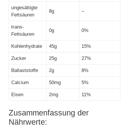
ungesättigte
8g
–
Fettsäuren
trans-
0g
0%
Fettsäuren
Kohlenhydrate
45g
15%
Zucker
25g
27%
Ballaststoffe
2g
8%
Calcium
50mg
5%
Eisen
2mg
11%
Zusammenfassung der
Nährwerte: