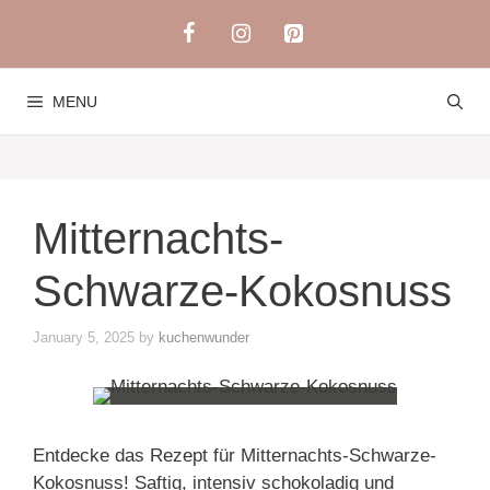
Skip
to
content
MENU
Mitternachts-
Schwarze-Kokosnuss
January 5, 2025
by
kuchenwunder
Entdecke das Rezept für Mitternachts-Schwarze-
Kokosnuss! Saftig, intensiv schokoladig und