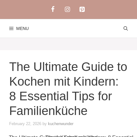
Skip
to
content
MENU
The Ultimate Guide to
Kochen mit Kindern:
8 Essential Tips for
Familienküche
February 22, 2026
by
kuchenwunder