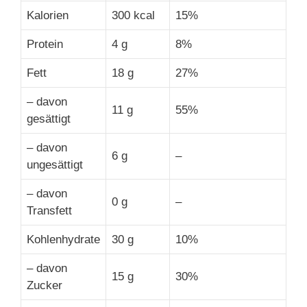
Kalorien
300 kcal
15%
Protein
4 g
8%
Fett
18 g
27%
– davon
11 g
55%
gesättigt
– davon
6 g
–
ungesättigt
– davon
0 g
–
Transfett
Kohlenhydrate
30 g
10%
– davon
15 g
30%
Zucker