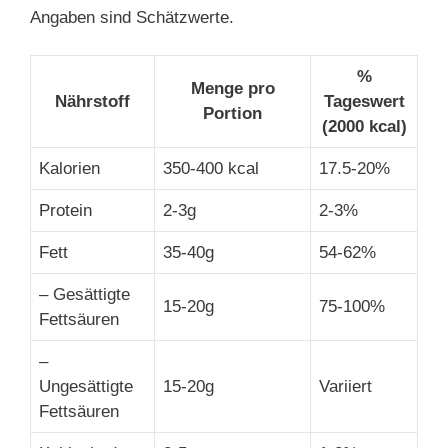
Angaben sind Schätzwerte.
%
Menge pro
Nährstoff
Tageswert
Portion
(2000 kcal)
Kalorien
350-400 kcal
17.5-20%
Protein
2-3g
2-3%
Fett
35-40g
54-62%
– Gesättigte
15-20g
75-100%
Fettsäuren
–
Ungesättigte
15-20g
Variiert
Fettsäuren