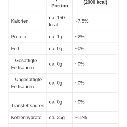
(2000 kcal)
Portion
ca. 150
Kalorien
~7.5%
kcal
Protein
ca. 1g
~2%
Fett
ca. 0g
~0%
– Gesättigte
ca. 0g
~0%
Fettsäuren
– Ungesättigte
ca. 0g
~0%
Fettsäuren
–
ca. 0g
~0%
Transfettsäuren
Kohlenhydrate
ca. 35g
~12%