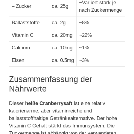
~Variiert stark je
– Zucker
ca. 25g
nach Zuckermenge
Ballaststoffe
ca. 2g
~8%
Vitamin C
ca. 20mg
~22%
Calcium
ca. 10mg
~1%
Eisen
ca. 0.5mg
~3%
Zusammenfassung der
Nährwerte
Dieser
heiße Cranberrysaft
ist eine relativ
kalorienarme, aber vitaminreiche und
ballaststoffhaltige Getränkealternative. Der hohe
Vitamin C Gehalt stärkt das Immunsystem. Die
Zuckermenge ist abhängig von der verwendeten