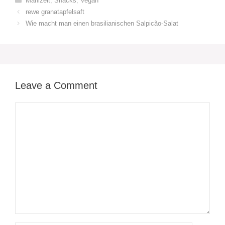
Mahlzeit
,
Snacks
,
Vegan
rewe granatapfelsaft
Wie macht man einen brasilianischen Salpicão-Salat
Leave a Comment
Comment