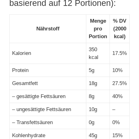
basierend auf 12 Portionen):
Menge
% DV
Nährstoff
pro
(2000
Portion
kcal)
350
Kalorien
17.5%
kcal
Protein
5g
10%
Gesamtfett
18g
27.5%
– gesättigte Fettsäuren
8g
40%
– ungesättigte Fettsäuren
10g
–
– Transfettsäuren
0g
0%
Kohlenhydrate
45g
15%